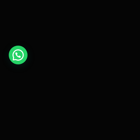
UNE
.
Sistemas de crecimiento digital que escalan tu negocio
mientras te enfocás en lo que importa.