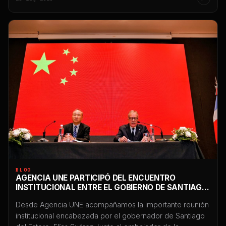
y cualquier restricción puede impactar directamente en
ventas, atención al cliente, reputación y continuidad
comercial. En las últimas semanas comenzaron […]
BLOG
AGENCIA UNE PARTICIPÓ DEL ENCUENTRO
INSTITUCIONAL ENTRE EL GOBIERNO DE SANTIAGO
DEL ESTERO Y EL EMBAJADOR DE CHINA EN
Desde Agencia UNE acompañamos la importante reunión
ARGENTINA
institucional encabezada por el gobernador de Santiago