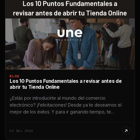
BLOG
Los 10 Puntos Fundamentales a revisar antes de
abrir tu Tienda Online
¿Estás por introducirte al mundo del comercio
electrónico? ¡Felicitaciones! Desde ya te deseamos el
mejor de los éxitos. Y para ir ganando tiempo, te
preparamos esto 10 Puntos Fundamentales a revisar
antes de abrir tu Tienda Online, con todas las sugerencias
02 Nov 2022
que podemos hacerte antes de que te lances “de lleno”
a invertir en tu […]