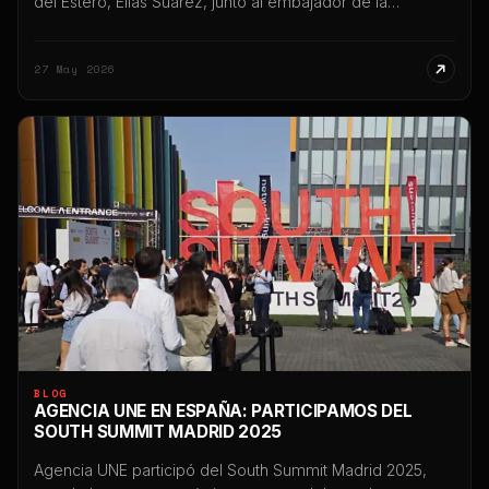
del Estero, Elías Suárez, junto al embajador de la
República Popular China en Argentina, Wang Wei,
desarrollada en Casa de Gobierno y en el Centro Cultural
27 May 2026
del Bicentenario, en el marco de una agenda orientada a
fortalecer vínculos estratégicos, productivos,
tecnológicos […]
BLOG
AGENCIA UNE EN ESPAÑA: PARTICIPAMOS DEL
SOUTH SUMMIT MADRID 2025
Agencia UNE participó del South Summit Madrid 2025,