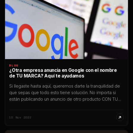
BLOG
¿Otra empresa anuncia en Google con el nombre
de TU MARCA? Aquí te ayudamos
Si llegaste hasta aquí, queremos darte la tranquilidad de
que sepas que todo esto tiene solución. No importa si
están publicando un anuncio de otro producto CON TU
MARCA en el buscador de Google, en Youtube, en
Display, Gmail o donde fuera. Vas a poder gestionar un
10 Nov 2022
trámite para que esta acción sea bloqueada
inmediatamente. […]