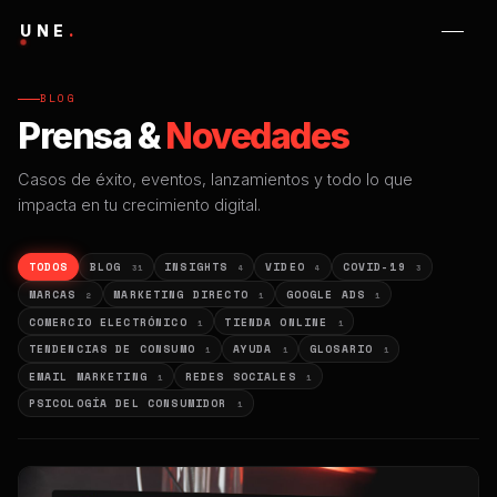
UNE
.
BLOG
Prensa &
Novedades
Casos de éxito, eventos, lanzamientos y todo lo que
impacta en tu crecimiento digital.
TODOS
BLOG
INSIGHTS
VIDEO
COVID-19
31
4
4
3
MARCAS
MARKETING DIRECTO
GOOGLE ADS
2
1
1
COMERCIO ELECTRÓNICO
TIENDA ONLINE
1
1
TENDENCIAS DE CONSUMO
AYUDA
GLOSARIO
1
1
1
EMAIL MARKETING
REDES SOCIALES
1
1
PSICOLOGÍA DEL CONSUMIDOR
1