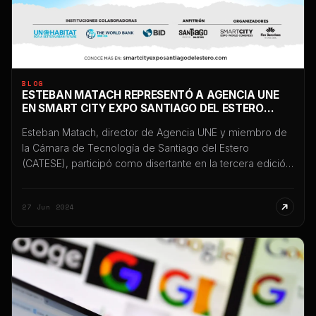
BLOG
ESTEBAN MATACH REPRESENTÓ A AGENCIA UNE
EN SMART CITY EXPO SANTIAGO DEL ESTERO
2024
Esteban Matach, director de Agencia UNE y miembro de
la Cámara de Tecnología de Santiago del Estero
(CATESE), participó como disertante en la tercera edición
de Smart City Expo Santiago del Estero 2024, uno de los
eventos internacionales más importantes vinculados a
27 Jun 2024
innovación, tecnología y transformación digital
desarrollados en Argentina. La participación tuvo lugar el
[…]