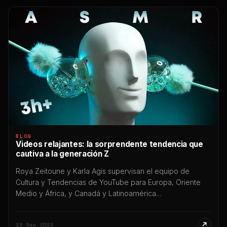
BLOG
Videos relajantes: la sorprendente tendencia que
cautiva a la generación Z
Roya Zeitoune y Karla Agis supervisan el equipo de
Cultura y Tendencias de YouTube para Europa, Oriente
Medio y África, y Canadá y Latinoamérica
respectivamente. Sus equipos profundizan en datos de
consumo de YouTube para identificar tendencias de
29 Sep 2022
consumo emergentes. La vida moderna es estresante,