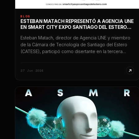
BLOG
ESTEBAN MATACH REPRESENTÓ A AGENCIA UNE
EN SMART CITY EXPO SANTIAGO DEL ESTERO
2024
Esteban Matach, director de Agencia UNE y miembro
de la Cámara de Tecnología de Santiago del Estero
(CATESE), participó como disertante en la tercera
edición de Smart City Expo Santiago del Estero 2024,
uno de los eventos internacionales más importantes
27 Jun 2024
vinculados a innovación, tecnología y transformación
digital desarrollados en Argentina. La participación
tuvo lugar el […]