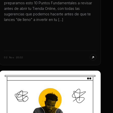
preparamos esto 10 Puntos Fundamentales a revisar
antes de abrir tu Tienda Online, con todas las
sugerencias que podemos hacerte antes de que te
lances “de lleno” a invertir en tu […]
02 Nov 2022