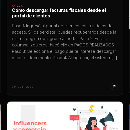
AYUDA
Cómo descargar facturas fiscales desde el
portal de clientes
Paso 1: Ingresá al portal de clientes con tus datos de
acceso. Si los perdiste, puedes recuperarlos desde la
misma página de ingreso al portal. Paso 2: En la
columna izquierda, hacé clic en PAGOS REALIZADOS
Paso 3: Seleccioná el pago que te interese descargar
y abrí el documento. Paso 4: Al ingresar, el sistema […]
05 Jul 2022