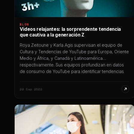
BLOG
Videos relajantes: la sorprendente tendencia
que cautiva a la generación Z
Roya Zeitoune y Karla Agis supervisan el equipo de
Cultura y Tendencias de YouTube para Europa, Oriente
Medio y África, y Canadá y Latinoamérica
respectivamente. Sus equipos profundizan en datos
de consumo de YouTube para identificar tendencias
de consumo emergentes. La vida moderna es
estresante, así que todos tenemos nuestros propios
29 Sep 2022
mecanismos para relajarnos: escribimos […]