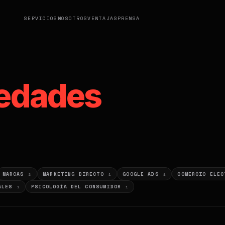
SERVICIOS
NOSOTROS
VENTAJAS
PRENSA
edades
MARCAS
MARKETING DIRECTO
GOOGLE ADS
COMERCIO ELE
2
1
1
IALES
PSICOLOGÍA DEL CONSUMIDOR
1
1