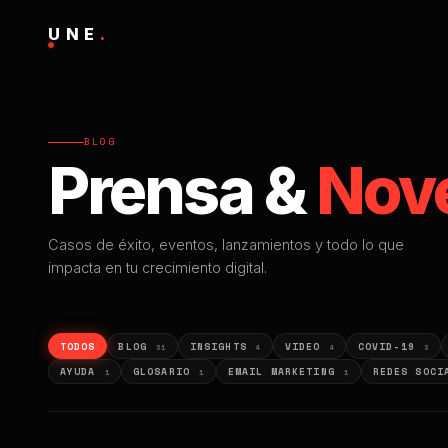
UNE
.
BLOG
Prensa &
Nov
Casos de éxito, eventos, lanzamientos y todo lo que
impacta en tu crecimiento digital.
TODOS
BLOG
INSIGHTS
VIDEO
COVID-19
31
4
4
3
AYUDA
GLOSARIO
EMAIL MARKETING
REDES SOC
1
1
1