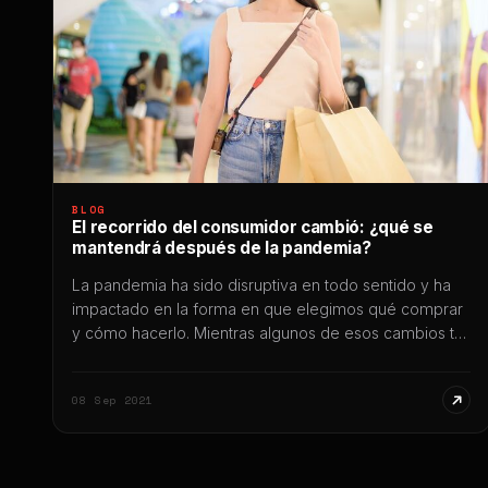
BLOG
El recorrido del consumidor cambió: ¿qué se
mantendrá después de la pandemia?
La pandemia ha sido disruptiva en todo sentido y ha
impactado en la forma en que elegimos qué comprar
y cómo hacerlo. Mientras algunos de esos cambios tal
vez desaparezcan o se transformen, muchos otros
persistirán. Te contamos cuáles son y cómo
08 Sep 2021
aprovecharlos. Mucho hemos leído y mucho sabemos
sobre cómo la pandemia de Covid-19 […]