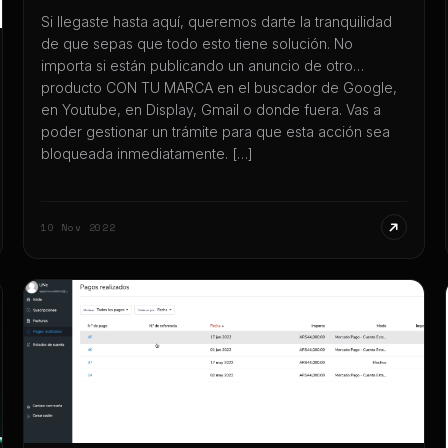
Si llegaste hasta aquí, queremos darte la tranquilidad
de que sepas que todo esto tiene solución. No
importa si están publicando un anuncio de otro
producto CON TU MARCA en el buscador de Google,
en Youtube, en Display, Gmail o donde fuera. Vas a
poder gestionar un trámite para que esta acción sea
bloqueada inmediatamente. […]
10 Nov 2022