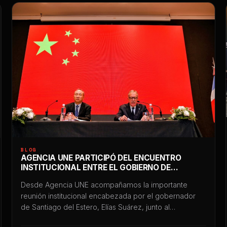
BLOG
AGENCIA UNE PARTICIPÓ DEL ENCUENTRO
INSTITUCIONAL ENTRE EL GOBIERNO DE
SANTIAGO DEL ESTERO Y EL EMBAJADOR DE
Desde Agencia UNE acompañamos la importante
CHINA EN ARGENTINA
reunión institucional encabezada por el gobernador
de Santiago del Estero, Elías Suárez, junto al
embajador de la República Popular China en