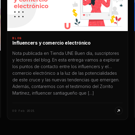
BLOG
Influencers y comercio electrónico
Nota publicada en Tienda UNE Buen día, suscriptores
y lectores del blog. En esta entrega vamos a explorar
los puntos de contacto entre los influencers y el
comercio electrónico a la luz de las potencialidades
de este cruce y las nuevas tendencias que emergen.
Además, contaremos con el testimonio del Zorrito
Martínez, influencer santiagueño que […]
09 Feb 2021