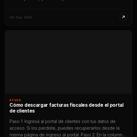
respectivamente. Sus equipos profundizan en datos de
consumo de YouTube para identificar tendencias de
29 Sep 2022
consumo emergentes. La vida moderna es estresante,
así que todos tenemos nuestros propios mecanismos
para relajarnos: escribimos […]
AYUDA
Cómo descargar facturas fiscales desde el portal
de clientes
Paso 1: Ingresá al portal de clientes con tus datos de
acceso. Si los perdiste, puedes recuperarlos desde la
misma página de ingreso al portal. Paso 2: En la columna