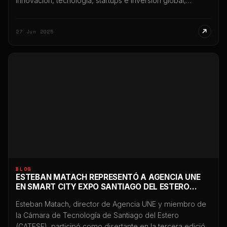
innovación, tecnología, startups e inversión global,
representando a Santiago del Estero y a la Argentina
dentro de la misión oficial que viajó a España. La
27 Jun 2025
representación estuvo encabezada por Esteban Matach,
fundador y director de Agencia UNE, quien […]
BLOG
ESTEBAN MATACH REPRESENTÓ A AGENCIA UNE
EN SMART CITY EXPO SANTIAGO DEL ESTERO
2024
Esteban Matach, director de Agencia UNE y miembro de
la Cámara de Tecnología de Santiago del Estero
(CATESE), participó como disertante en la tercera edición