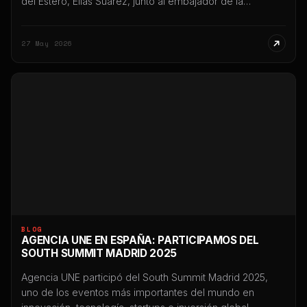
del Estero, Elías Suárez, junto al embajador de la
República Popular China en Argentina, Wang Wei,
desarrollada en Casa de Gobierno y en el Centro Cultural
27 May 2026
del Bicentenario, en el marco de una agenda orientada a
fortalecer vínculos estratégicos, productivos,
tecnológicos […]
BLOG
AGENCIA UNE EN ESPAÑA: PARTICIPAMOS DEL
SOUTH SUMMIT MADRID 2025
Agencia UNE participó del South Summit Madrid 2025,
uno de los eventos más importantes del mundo en