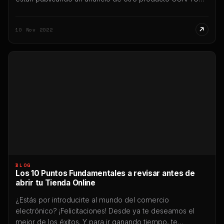
MARCA en el buscador de Google, en Youtube, en
Display, Gmail o donde fuera. Vas a poder gestionar un
10 Nov 2022
trámite para que esta acción sea bloqueada
inmediatamente. […]
BLOG
Los 10 Puntos Fundamentales a revisar antes de
abrir tu Tienda Online
¿Estás por introducirte al mundo del comercio
electrónico? ¡Felicitaciones! Desde ya te deseamos el
mejor de los éxitos. Y para ir ganando tiempo, te