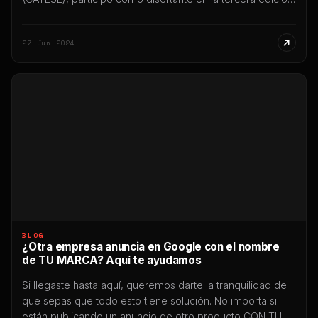
de Smart City Expo Santiago del Estero 2024, uno de los
eventos internacionales más importantes vinculados a
27 Jun 2024
innovación, tecnología y transformación digital
desarrollados en Argentina. La participación tuvo lugar el
[…]
BLOG
¿Otra empresa anuncia en Google con el nombre
de TU MARCA? Aquí te ayudamos
Si llegaste hasta aquí, queremos darte la tranquilidad de
que sepas que todo esto tiene solución. No importa si
están publicando un anuncio de otro producto CON TU