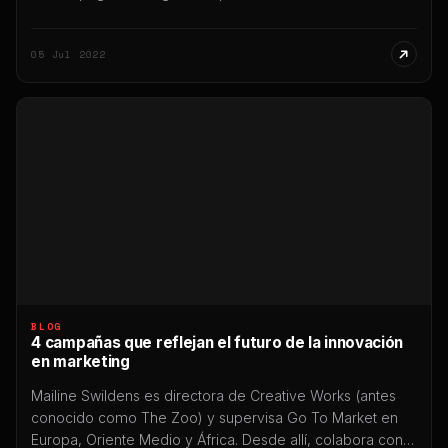
izquierda, hacé clic en PAGOS REALIZADOS Paso 3:
Seleccioná el pago que te interese descargar y abrí el
05 Jul 2022
documento. Paso 4: Al ingresar, el sistema […]
BLOG
4 campañas que reflejan el futuro de la innovación
en marketing
Mailine Swildens es directora de Creative Works (antes
conocido como The Zoo) y supervisa Go To Market en
Europa, Oriente Medio y África. Desde allí, colabora con