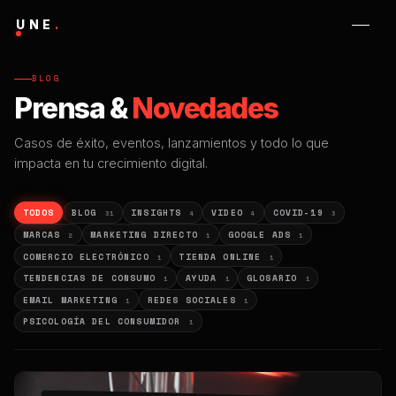
UNE
.
BLOG
Prensa &
Novedades
Casos de éxito, eventos, lanzamientos y todo lo que
impacta en tu crecimiento digital.
TODOS
BLOG
INSIGHTS
VIDEO
COVID-19
31
4
4
3
MARCAS
MARKETING DIRECTO
GOOGLE ADS
2
1
1
COMERCIO ELECTRÓNICO
TIENDA ONLINE
1
1
TENDENCIAS DE CONSUMO
AYUDA
GLOSARIO
1
1
1
EMAIL MARKETING
REDES SOCIALES
1
1
PSICOLOGÍA DEL CONSUMIDOR
1