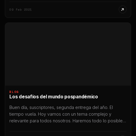
y las nuevas tendencias que emergen. Además,
09 Feb 2021
contaremos con el testimonio del Zorrito Martínez,
influencer santiagueño que […]
BLOG
Los desafíos del mundo pospandémico
Buen día, suscriptores, segunda entrega del año. El
tiempo vuela. Hoy vamos con un tema complejo y
relevante para todos nosotros. Haremos todo lo posible
para hacerla corta y simple. Las consecuencias de la
pandemia se pueden analizar en diferentes planos. En