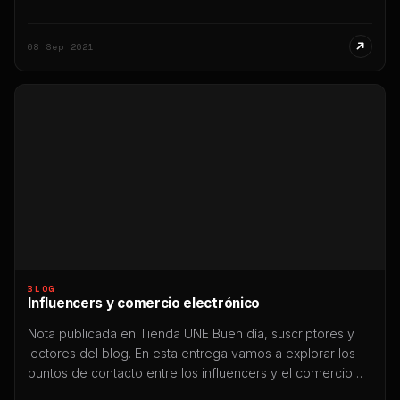
desaparezcan o se transformen, muchos otros
persistirán. Te contamos cuáles son y cómo
08 Sep 2021
aprovecharlos. Mucho hemos leído y mucho sabemos
sobre cómo la pandemia de Covid-19 […]
BLOG
Influencers y comercio electrónico
Nota publicada en Tienda UNE Buen día, suscriptores y
lectores del blog. En esta entrega vamos a explorar los
puntos de contacto entre los influencers y el comercio
electrónico a la luz de las potencialidades de este cruce