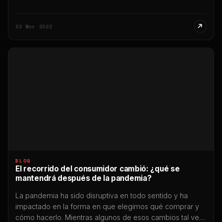
algunas de las mejores marcas del mundo en el
desarrollo de campañas vanguardistas. La forma en que
22 Mar 2022
las marcas interactúan con los consumidores cambió
para siempre: ahora encontramos […]
BLOG
El recorrido del consumidor cambió: ¿qué se
mantendrá después de la pandemia?
La pandemia ha sido disruptiva en todo sentido y ha
impactado en la forma en que elegimos qué comprar y
cómo hacerlo. Mientras algunos de esos cambios tal vez