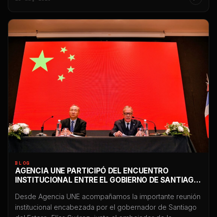
y cualquier restricción puede impactar directamente en
ventas, atención al cliente, reputación y continuidad
comercial. En las últimas semanas comenzaron […]
BLOG
AGENCIA UNE PARTICIPÓ DEL ENCUENTRO
INSTITUCIONAL ENTRE EL GOBIERNO DE SANTIAGO
DEL ESTERO Y EL EMBAJADOR DE CHINA EN
Desde Agencia UNE acompañamos la importante reunión
ARGENTINA
institucional encabezada por el gobernador de Santiago