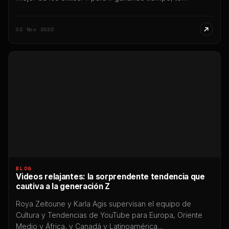
preparamos esto 10 Puntos Fundamentales a revisar
antes de abrir tu Tienda Online, con todas las sugerencias
02 Nov 2022
que podemos hacerte antes de que te lances “de lleno”
a invertir en tu […]
BLOG
Videos relajantes: la sorprendente tendencia que
cautiva a la generación Z
Roya Zeitoune y Karla Agis supervisan el equipo de
Cultura y Tendencias de YouTube para Europa, Oriente
Medio y África, y Canadá y Latinoamérica