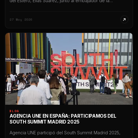
del Estero, Elías Suárez, junto al embajador de la
República Popular China en Argentina, Wang Wei,
desarrollada en Casa de Gobierno y en el Centro Cultural
27 May 2026
del Bicentenario, en el marco de una agenda orientada a
fortalecer vínculos estratégicos, productivos,
tecnológicos […]
BLOG
AGENCIA UNE EN ESPAÑA: PARTICIPAMOS DEL
SOUTH SUMMIT MADRID 2025
Agencia UNE participó del South Summit Madrid 2025,