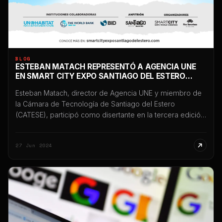
BLOG
ESTEBAN MATACH REPRESENTÓ A AGENCIA UNE
EN SMART CITY EXPO SANTIAGO DEL ESTERO
2024
Esteban Matach, director de Agencia UNE y miembro de
la Cámara de Tecnología de Santiago del Estero
(CATESE), participó como disertante en la tercera edición
de Smart City Expo Santiago del Estero 2024, uno de los
eventos internacionales más importantes vinculados a
27 Jun 2024
innovación, tecnología y transformación digital
desarrollados en Argentina. La participación tuvo lugar el
[…]