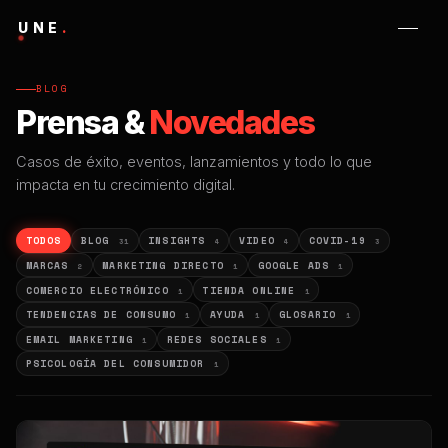
UNE
.
BLOG
Prensa &
Novedades
Casos de éxito, eventos, lanzamientos y todo lo que
impacta en tu crecimiento digital.
TODOS
BLOG
INSIGHTS
VIDEO
COVID-19
31
4
4
3
MARCAS
MARKETING DIRECTO
GOOGLE ADS
2
1
1
COMERCIO ELECTRÓNICO
TIENDA ONLINE
1
1
TENDENCIAS DE CONSUMO
AYUDA
GLOSARIO
1
1
1
EMAIL MARKETING
REDES SOCIALES
1
1
PSICOLOGÍA DEL CONSUMIDOR
1