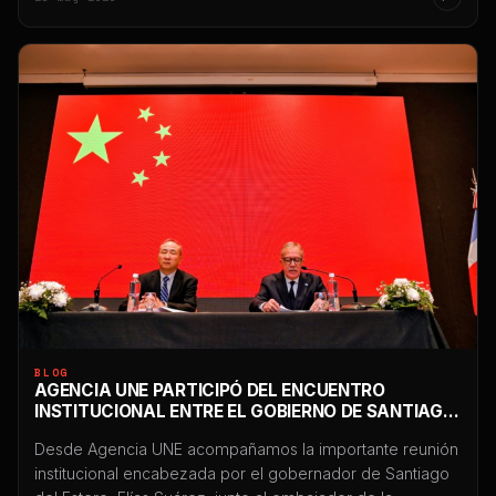
y cualquier restricción puede impactar directamente en
ventas, atención al cliente, reputación y continuidad
comercial. En las últimas semanas comenzaron […]
BLOG
AGENCIA UNE PARTICIPÓ DEL ENCUENTRO
INSTITUCIONAL ENTRE EL GOBIERNO DE SANTIAGO
DEL ESTERO Y EL EMBAJADOR DE CHINA EN
Desde Agencia UNE acompañamos la importante reunión
ARGENTINA
institucional encabezada por el gobernador de Santiago