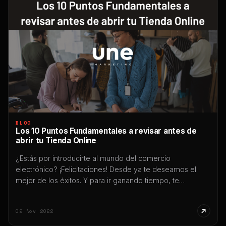
BLOG
Los 10 Puntos Fundamentales a revisar antes de
abrir tu Tienda Online
¿Estás por introducirte al mundo del comercio
electrónico? ¡Felicitaciones! Desde ya te deseamos el
mejor de los éxitos. Y para ir ganando tiempo, te
preparamos esto 10 Puntos Fundamentales a revisar
antes de abrir tu Tienda Online, con todas las sugerencias
02 Nov 2022
que podemos hacerte antes de que te lances “de lleno”
a invertir en tu […]