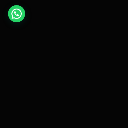
UNE
.
Sistemas de crecimiento digital que escalan tu negocio
mientras te enfocás en lo que importa.
DIRECTOR GENERAL
Esteban Matach
EMPRESA