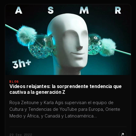
BLOG
Videos relajantes: la sorprendente tendencia que
cautiva a la generación Z
Roya Zeitoune y Karla Agis supervisan el equipo de
Cultura y Tendencias de YouTube para Europa, Oriente
Medio y África, y Canadá y Latinoamérica
respectivamente. Sus equipos profundizan en datos de
consumo de YouTube para identificar tendencias de
29 Sep 2022
consumo emergentes. La vida moderna es estresante,