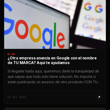
BLOG
¿Otra empresa anuncia en Google con el nombre
de TU MARCA? Aquí te ayudamos
Si llegaste hasta aquí, queremos darte la tranquilidad de
que sepas que todo esto tiene solución. No importa si
están publicando un anuncio de otro producto CON TU
MARCA en el buscador de Google, en Youtube, en
Display, Gmail o donde fuera. Vas a poder gestionar un
10 Nov 2022
trámite para que esta acción sea bloqueada
inmediatamente. […]