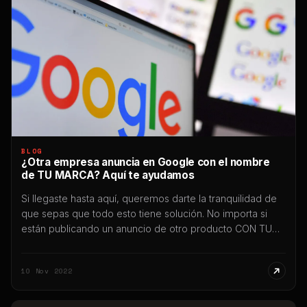
BLOG
¿Otra empresa anuncia en Google con el nombre
de TU MARCA? Aquí te ayudamos
Si llegaste hasta aquí, queremos darte la tranquilidad de
que sepas que todo esto tiene solución. No importa si
están publicando un anuncio de otro producto CON TU
MARCA en el buscador de Google, en Youtube, en
Display, Gmail o donde fuera. Vas a poder gestionar un
10 Nov 2022
trámite para que esta acción sea bloqueada
inmediatamente. […]