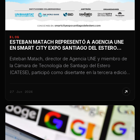
BLOG
ESTEBAN MATACH REPRESENTÓ A AGENCIA UNE
EN SMART CITY EXPO SANTIAGO DEL ESTERO
2024
Esteban Matach, director de Agencia UNE y miembro de
la Cámara de Tecnología de Santiago del Estero
(CATESE), participó como disertante en la tercera edición
de Smart City Expo Santiago del Estero 2024, uno de los
eventos internacionales más importantes vinculados a
27 Jun 2024
innovación, tecnología y transformación digital
desarrollados en Argentina. La participación tuvo lugar el
[…]