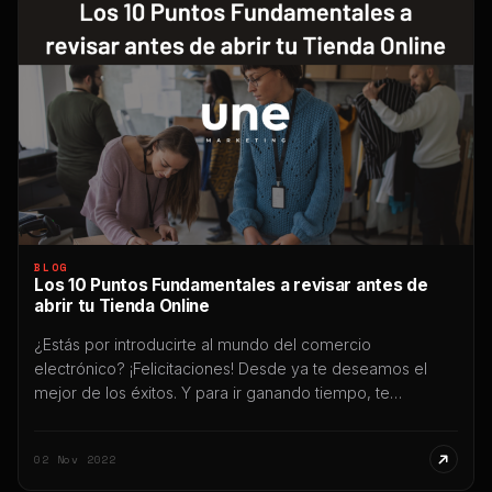
BLOG
Los 10 Puntos Fundamentales a revisar antes de
abrir tu Tienda Online
¿Estás por introducirte al mundo del comercio
electrónico? ¡Felicitaciones! Desde ya te deseamos el
mejor de los éxitos. Y para ir ganando tiempo, te
preparamos esto 10 Puntos Fundamentales a revisar
antes de abrir tu Tienda Online, con todas las sugerencias
02 Nov 2022
que podemos hacerte antes de que te lances “de lleno”
a invertir en tu […]