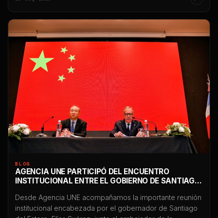
y cualquier restricción puede impactar directamente en
ventas, atención al cliente, reputación y continuidad
comercial. En las últimas semanas comenzaron […]
BLOG
AGENCIA UNE PARTICIPÓ DEL ENCUENTRO
INSTITUCIONAL ENTRE EL GOBIERNO DE SANTIAGO
DEL ESTERO Y EL EMBAJADOR DE CHINA EN
Desde Agencia UNE acompañamos la importante reunión
ARGENTINA
institucional encabezada por el gobernador de Santiago