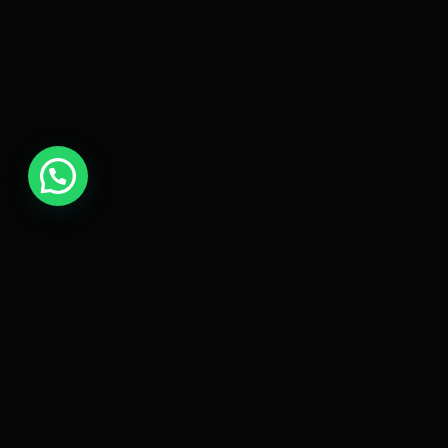
UNE
.
Sistemas de crecimiento digital que escalan tu negocio
mientras te enfocás en lo que importa.