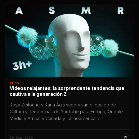
BLOG
Videos relajantes: la sorprendente tendencia que
cautiva a la generación Z
Roya Zeitoune y Karla Agis supervisan el equipo de
Cultura y Tendencias de YouTube para Europa, Oriente
Medio y África, y Canadá y Latinoamérica
respectivamente. Sus equipos profundizan en datos de
consumo de YouTube para identificar tendencias de
29 Sep 2022
consumo emergentes. La vida moderna es estresante,