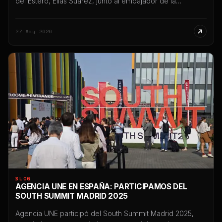
del Estero, Elías Suárez, junto al embajador de la
República Popular China en Argentina, Wang Wei,
desarrollada en Casa de Gobierno y en el Centro Cultural
27 May 2026
del Bicentenario, en el marco de una agenda orientada a
fortalecer vínculos estratégicos, productivos,
tecnológicos […]
BLOG
AGENCIA UNE EN ESPAÑA: PARTICIPAMOS DEL
SOUTH SUMMIT MADRID 2025
Agencia UNE participó del South Summit Madrid 2025,