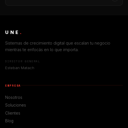
fundador y director de Agencia UNE, quien […]
UNE
.
Sistemas de crecimiento digital que escalan tu negocio
mientras te enfocás en lo que importa.
DIRECTOR GENERAL
Esteban Matach
EMPRESA
Nosotros
Soluciones
Clientes
Blog