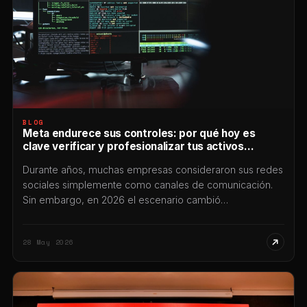
BLOG
Meta endurece sus controles: por qué hoy es
clave verificar y profesionalizar tus activos
digitales
Durante años, muchas empresas consideraron sus redes
sociales simplemente como canales de comunicación.
Sin embargo, en 2026 el escenario cambió
profundamente: hoy Instagram, Facebook y WhatsApp
forman parte del núcleo operativo de miles de
28 May 2026
negocios, y cualquier restricción puede impactar
directamente en ventas, atención al cliente, reputación y
continuidad comercial. En las últimas semanas
comenzaron […]