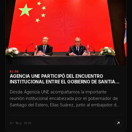
BLOG
AGENCIA UNE PARTICIPÓ DEL ENCUENTRO
INSTITUCIONAL ENTRE EL GOBIERNO DE SANTIAGO
DEL ESTERO Y EL EMBAJADOR DE CHINA EN
Desde Agencia UNE acompañamos la importante
ARGENTINA
reunión institucional encabezada por el gobernador de
Santiago del Estero, Elías Suárez, junto al embajador de
la República Popular China en Argentina, Wang Wei,
desarrollada en Casa de Gobierno y en el Centro Cultural
27 May 2026
del Bicentenario, en el marco de una agenda orientada a
fortalecer vínculos estratégicos, productivos,