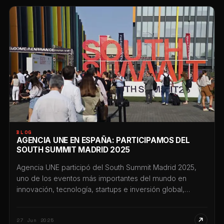
tecnológicos […]
BLOG
AGENCIA UNE EN ESPAÑA: PARTICIPAMOS DEL
SOUTH SUMMIT MADRID 2025
Agencia UNE participó del South Summit Madrid 2025,
uno de los eventos más importantes del mundo en
innovación, tecnología, startups e inversión global,
representando a Santiago del Estero y a la Argentina
dentro de la misión oficial que viajó a España. La
27 Jun 2025
representación estuvo encabezada por Esteban Matach,