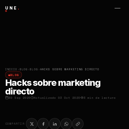
UNE
.
INICIO
›
BLOG
›
BLOG
›
HACKS SOBRE MARKETING DIRECTO
●
BLOG
Hacks sobre marketing
directo
30 Sep 2020
Actualizado 03 Oct 2020
3 min de lectura
COMPARTIR