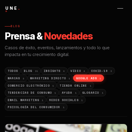
UNE
.
BLOG
Prensa &
Novedades
Casos de éxito, eventos, lanzamientos y todo lo que
impacta en tu crecimiento digital.
TODOS
BLOG
INSIGHTS
VIDEO
COVID-19
31
4
4
3
MARCAS
MARKETING DIRECTO
GOOGLE ADS
2
1
1
COMERCIO ELECTRÓNICO
TIENDA ONLINE
1
1
TENDENCIAS DE CONSUMO
AYUDA
GLOSARIO
1
1
1
EMAIL MARKETING
REDES SOCIALES
1
1
PSICOLOGÍA DEL CONSUMIDOR
1