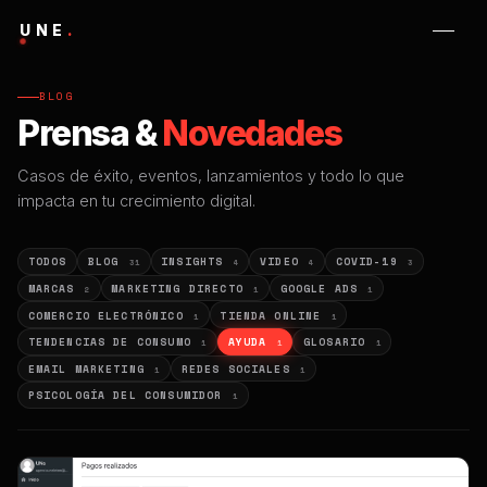
UNE
.
BLOG
Prensa &
Novedades
Casos de éxito, eventos, lanzamientos y todo lo que
impacta en tu crecimiento digital.
TODOS
BLOG
INSIGHTS
VIDEO
COVID-19
31
4
4
3
MARCAS
MARKETING DIRECTO
GOOGLE ADS
2
1
1
COMERCIO ELECTRÓNICO
TIENDA ONLINE
1
1
TENDENCIAS DE CONSUMO
AYUDA
GLOSARIO
1
1
1
EMAIL MARKETING
REDES SOCIALES
1
1
PSICOLOGÍA DEL CONSUMIDOR
1